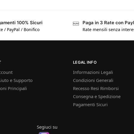
amenti 100% Sicuri
Paga in 3 Rate con Pay
e / PayPal / Bonifico
Rate mensili senza intere
T
LEGAL INFO
ccount
Informazioni Legali
iuto e Supporto
Condizioni Generali
oni Principali
Recesso Resi Rimborsi
Consegna e Spedizione
Pagamenti Sicuri
Segiuci su